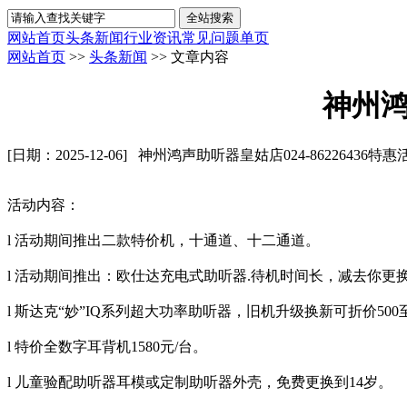
网站首页
头条新闻
行业资讯
常见问题
单页
网站首页
>>
头条新闻
>> 文章内容
神州鸿
[日期：2025-12-06]
神州鸿声助听器皇姑店024-86226436特惠
活动内容：
l 活动期间推出二款特价机，十通道、十二通道。
l 活动期间推出：欧仕达充电式助听器.待机时间长，减去你更
l 斯达克“妙”IQ系列超大功率助听器，旧机升级换新可折价500至
l 特价全数字耳背机1580元/台。
l 儿童验配助听器耳模或定制助听器外壳，免费更换到14岁。