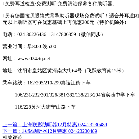
l 免费耳道检查·免费测听·免费清洁保养各种助听器。
l 另有德国拉贝眼镜式骨导助听器现场免费试听！适合外耳道闭
元以上助听器可在优惠基础上再优惠200元（特价机除外）
电话：024-86226436 13147806359（微信同步）
营业时间：早8:00-晚5:00
网址：www.024ztq.net
地址：沈阳市皇姑区黄河南大街64号（飞跃教育南15米）
乘车路线：162/205/210/299嘉陵江街下车
106/231/232/301/326/381/382/138/213/294省实验中学下车
116/228黄河大街宁山路下车
上一篇：上海联影助听器12月特惠 024-23230489
下一篇：联影助听器12月特惠 024-23230489
相关评论