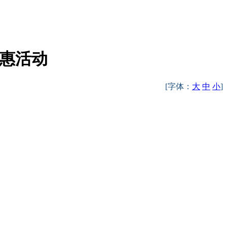
特惠活动
[字体：
大
中
小
]