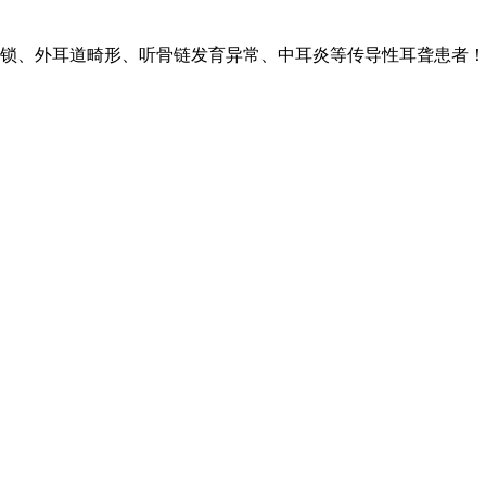
锁、外耳道畸形、听骨链发育异常、中耳炎等传导性耳聋患者！l 